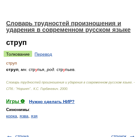
Словарь трудностей произношения и
ударения в современном русском языке
струп
Толкование
Перевод
струп
струп
,
мн.
стр
у
пья,
род.
стр
у
пьев.
Словарь трудностей произношения и ударения в современном русском языке. -
СПб.: "Норинт".
.
К.С. Горбачевич
.
2000
.
Игры ⚽
Нужно сделать НИР?
Синонимы
:
корка
,
язва
,
язя
струна
стручок