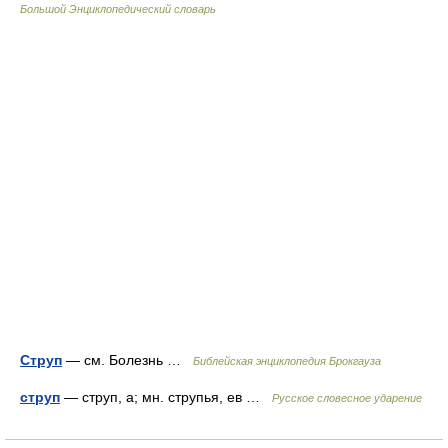
Большой Энциклопедический словарь
Струп
— см. Болезнь …
Библейская энциклопедия Брокгауза
струп
— струп, а; мн. струпья, ев …
Русское словесное ударение