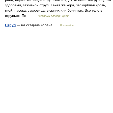
здоровый, заживной струп. Такая же кора, заскорблая кровь,
гной, пасока, сукровица, в сыпях или болячках. Все тело в
струпьях. По… …
Толковый словарь Даля
Струп
— на ссадине колена …
Википедия