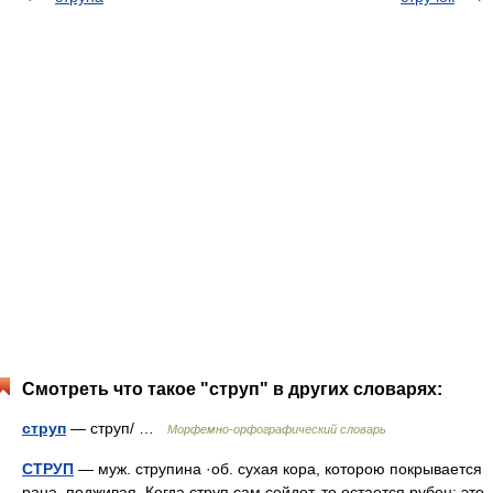
Смотреть что такое "струп" в других словарях:
струп
— струп/ …
Морфемно-орфографический словарь
СТРУП
— муж. струпина ·об. сухая кора, которою покрывается
рана, подживая. Когда струп сам сойдет, то остается рубец; это