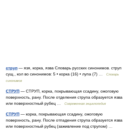
струп
— язя, корка, язва Словарь русских синонимов. струп
сущ., кол во синонимов: 5 • корка (16) • лупа (7) …
Словарь
синонимов
СТРУП
— СТРУП, корка, покрывающая ссадину, ожоговую
поверхность, рану. После отделения струпа образуется язва
или поверхностный рубец …
Современная энциклопедия
СТРУП
— корка, покрывающая ссадину, ожоговую
поверхность, рану. После отпадения струпа образуется язва
или поверхностный рубец (заживление под струпом) …