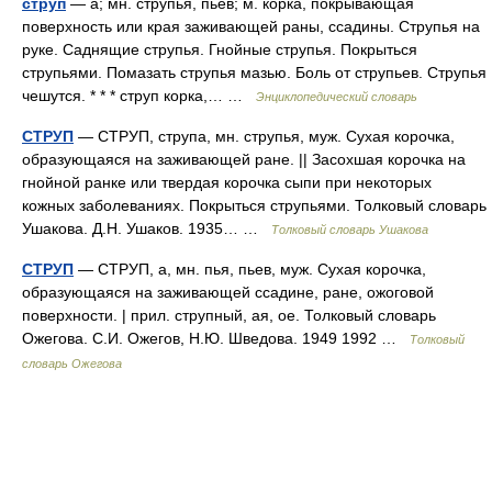
струп
— а; мн. струпья, пьев; м. корка, покрывающая
поверхность или края заживающей раны, ссадины. Струпья на
руке. Саднящие струпья. Гнойные струпья. Покрыться
струпьями. Помазать струпья мазью. Боль от струпьев. Струпья
чешутся. * * * струп корка,… …
Энциклопедический словарь
СТРУП
— СТРУП, струпа, мн. струпья, муж. Сухая корочка,
образующаяся на заживающей ране. || Засохшая корочка на
гнойной ранке или твердая корочка сыпи при некоторых
кожных заболеваниях. Покрыться струпьями. Толковый словарь
Ушакова. Д.Н. Ушаков. 1935… …
Толковый словарь Ушакова
СТРУП
— СТРУП, а, мн. пья, пьев, муж. Сухая корочка,
образующаяся на заживающей ссадине, ране, ожоговой
поверхности. | прил. струпный, ая, ое. Толковый словарь
Ожегова. С.И. Ожегов, Н.Ю. Шведова. 1949 1992 …
Толковый
словарь Ожегова